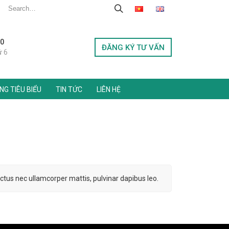
00
ĐĂNG KÝ TƯ VẤN
ứ 6
G TIÊU BIỂU
TIN TỨC
LIÊN HỆ
 luctus nec ullamcorper mattis, pulvinar dapibus leo.