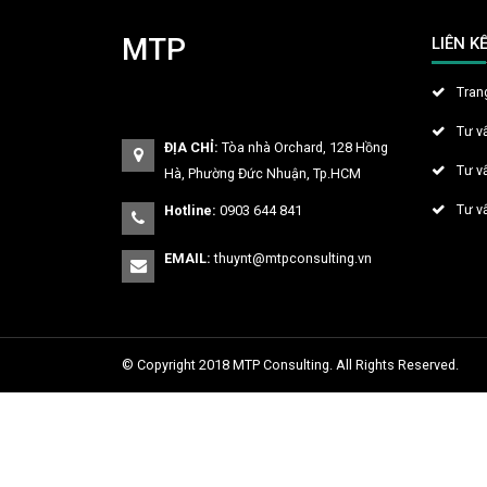
MTP
LIÊN K
Tran
Tư v
ĐỊA CHỈ:
Tòa nhà Orchard, 128 Hồng
Tư vấ
Hà, Phường Đức Nhuận, Tp.HCM
Tư v
Hotline:
0903 644 841
EMAIL:
thuynt@mtpconsulting.vn
© Copyright 2018 MTP Consulting. All Rights Reserved.