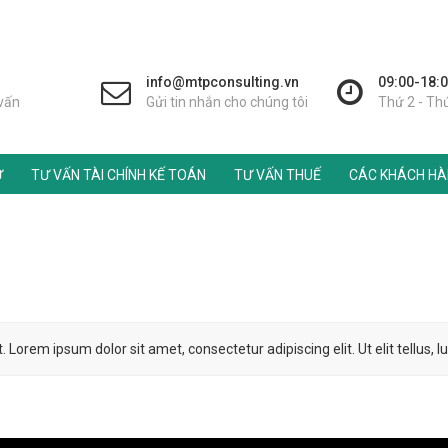
info@mtpconsulting.vn
09:00-18:
 vấn
Gửi tin nhắn cho chúng tôi
Thứ 2 - Th
Ư
TƯ VẤN TÀI CHÍNH KẾ TOÁN
TƯ VẤN THUẾ
CÁC KHÁCH HÀN
t. Lorem ipsum dolor sit amet, consectetur adipiscing elit. Ut elit tellus,