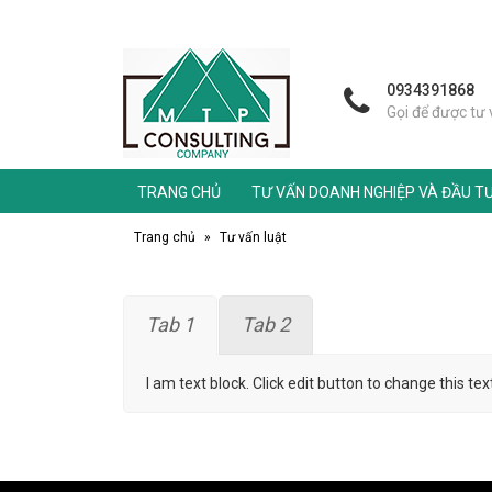
0934391868
Gọi để được tư
TRANG CHỦ
TƯ VẤN DOANH NGHIỆP VÀ ĐẦU T
Trang chủ
»
Tư vấn luật
Tab 1
Tab 2
I am text block. Click edit button to change this tex