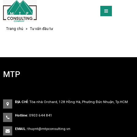
Trang chủ
»
Tư vấn đầu tư
MTP
ĐỊA CHỈ:
Tòa nhà Orchard, 128 Hồng Hà, Phường Đức Nhuận, Tp.HCM
Hotline:
0903 644 841
EMAIL:
thuynt@mtpconsulting.vn