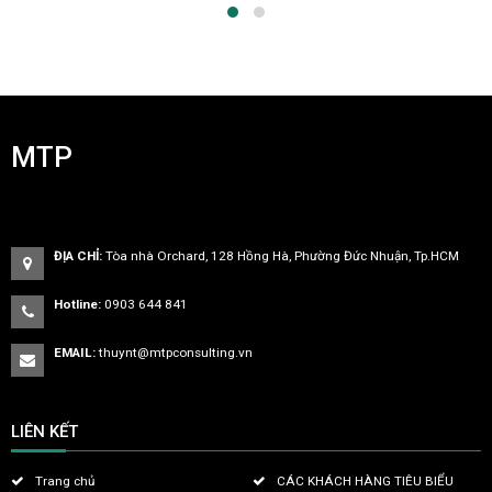
MTP
ĐỊA CHỈ:
Tòa nhà Orchard, 128 Hồng Hà, Phường Đức Nhuận, Tp.HCM
Hotline:
0903 644 841
EMAIL:
thuynt@mtpconsulting.vn
LIÊN KẾT
Trang chủ
CÁC KHÁCH HÀNG TIÊU BIỂU